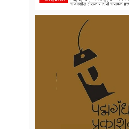
सर्जनशील लेखक,साक्षेपी संपादक हरप