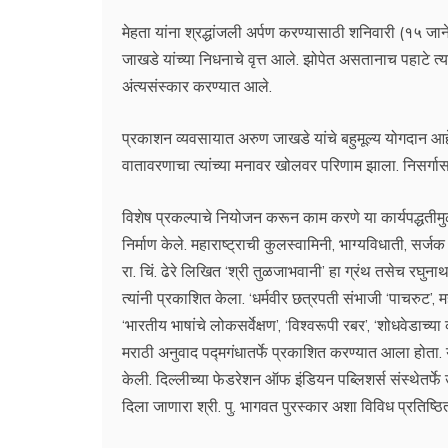
मेहता यांना श्रद्धांजली अर्पण करण्यासाठी शनिवारी (१५ जान
जाखडे यांच्या निधनाचे वृत्त आले. झोपेत असतानाच पहाटे त्यां
अंत्यसंस्कार करण्यात आले.
प्रकाशन व्यवसायात अरुण जाखडे यांचे बहुमूल्य योगदान आहे
वातावरणाचा त्यांच्या मनावर खोलवर परिणाम झाला. निसर्गासह 
विशेष प्रकल्पाचे नियोजन करून काम करणे या कार्यपद्धतीमुळ
निर्माण केले. महाराष्ट्राची कुलस्वामिनी, भाग्यविधाती, 
रा. चिं. ढेरे लिखित ‘श्री तुळजाभवानी’ हा ग्रंथ तसेच रघुन
त्यांनी प्रकाशित केला. ‘धर्मवीर छत्रपती संभाजी ‘पाचरुट’, मह
‘भारतीय भाषांचे लोकसर्वेक्षण’, ‘विश्वरूपी रबर’, ‘शोधवेडाच्
मराठी अनुवाद पद्मगंधातर्फे प्रकाशित करण्यात आला होता. 
केली. दिल्लीच्या फेडरेशन ऑफ इंडियन पब्लिशर्स संस्थेतर्फे उ
दिला जाणारा श्री. पु. भागवत पुरस्कार अशा विविध प्रतिष्ठित