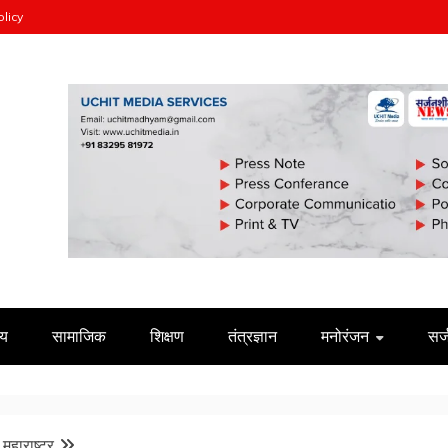
olicy
ीय
सामाजिक
शिक्षण
तंत्रज्ञान
मनोरंजन
सर
महाराष्ट्र