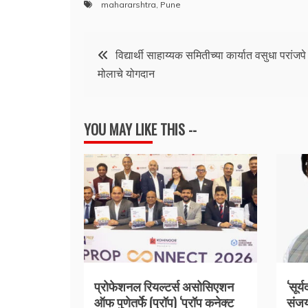
mahararshtra
,
Pune
Post
विद्यार्थी साहाय्यक समितीच्या कार्यात वसुधा परांजपे 
मोलाचे योगदान
navigation
YOU MAY LIKE THIS --
प्रोफेशनल रियल्टर्स असोसिएशन
‘सूर्
ऑफ पुणेतर्फे (प्रॉप) ‘प्रॉप कनेक्ट
संजय 