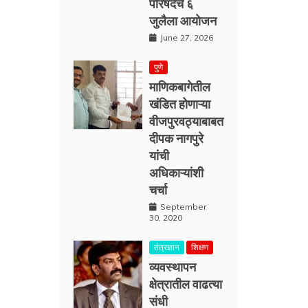
परिषदेचे ६
जुलैला आयोजन
June 27, 2026
पुणे
माणिकबागेतील
खंडित होणाऱ्या
वीजपुरवठ्याबाबत
दीपक नागपुरे
यांची
अधिकाऱ्यांशी
चर्चा
September
30, 2020
तंत्रज्ञान
शिक्षण
व्यवस्थापन
क्षेत्रातील वाढत्या
संधी