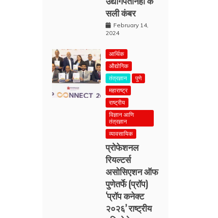
उद्योगपतीनेही क
सली कंबर
February 14,
2024
आर्थिक
औद्योगिक
तंत्रज्ञान
पुणे
महाराष्ट्र
राष्ट्रीय
विज्ञान आणि
तंत्रज्ञान
व्यावसायिक
प्रोफेशनल
रियल्टर्स
असोसिएशन ऑफ
पुणेतर्फे (प्रॉप)
‘प्रॉप कनेक्ट
२०२६’ राष्ट्रीय