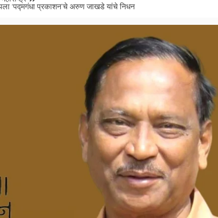
ला ‘पद्मगंधा प्रकाशन’चे अरुण जाखडे यांचे निधन