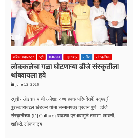
पश्चिम महाराष्ट्र
पुणे
मनोरंजन
महाराष्ट्र
संगीत
सांस्कृतिक
लोककलेचा गळा घोटणाऱ्या डीजे संस्कृतीला
थांबवायला हवे
June 12, 2026
रघुवीर खेडकर यांची अपेक्षा; रुग्ण हक्क परिषदेतर्फे पद्मश्री
पुरस्काराबद्दल खेडकर यांना सन्मानपत्र प्रदान पुणे : डीजे
संस्कृतीच्या (DJ Culture) वाढत्या प्रभावामुळे तमाशा, लावणी,
शाहिरी, लोकनाट्य