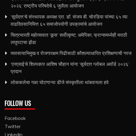
२०२६’ राष्ट्रीय परिषदेचे ६ जुलैला आयोजन
‘सूर्यदत्त’चे संस्थापक अध्यक्ष प्रा. डॉ. संजय बी. चोरडिया यांच्या ६५ व्या
वाढदिवसानिमित्त ६५ समाजोपयोगी उपक्रमांचे आयोजन
चित्रभारती महोत्सवात ‘कूस’ सर्वोत्कृष्ट; अमेरिका, फ्रान्समध्येही मराठी
लघुपटाचा झेंडा
व्यवसायाभिमुख व रोजगारक्षम पिढीसाठी कौशल्याधारित प्रशिक्षणाची गरज
‘एनएसई’चे शिल्पकार आशिष चौहान यांना ‘सूर्यदत्त ग्लोबल अवॉर्ड २०२६’
प्रदान
लोककलेचा गळा घोटणाऱ्या डीजे संस्कृतीला थांबवायला हवे
FOLLOW US
Facebook
Twitter
Linkedin