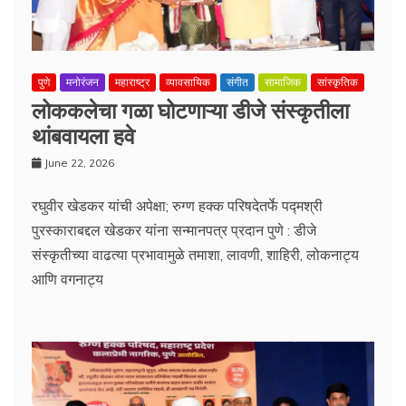
पुणे
मनोरंजन
महाराष्ट्र
व्यावसायिक
संगीत
सामाजिक
सांस्कृतिक
लोककलेचा गळा घोटणाऱ्या डीजे संस्कृतीला
थांबवायला हवे
June 22, 2026
रघुवीर खेडकर यांची अपेक्षा; रुग्ण हक्क परिषदेतर्फे पद्मश्री
पुरस्काराबद्दल खेडकर यांना सन्मानपत्र प्रदान पुणे : डीजे
संस्कृतीच्या वाढत्या प्रभावामुळे तमाशा, लावणी, शाहिरी, लोकनाट्य
आणि वगनाट्य