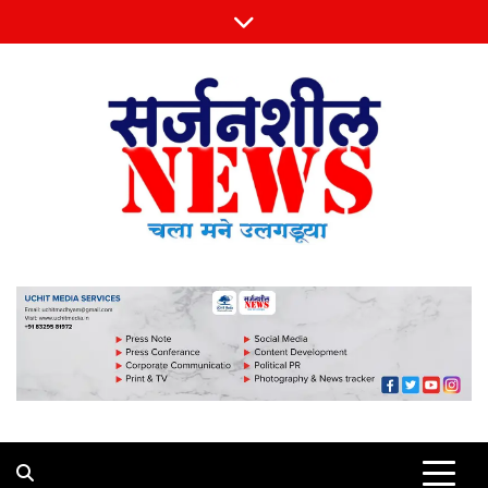
Skip
to
content
Sarjansheel News
चला मने उलगडूया