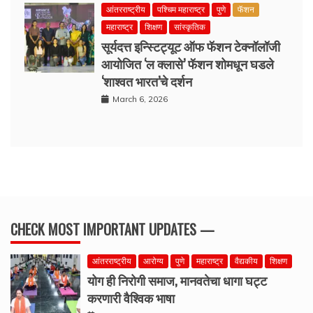
आंतरराष्ट्रीय
पश्चिम महाराष्ट्र
पुणे
फॅशन
महाराष्ट्र
शिक्षण
सांस्कृतिक
सूर्यदत्त इन्स्टिट्यूट ऑफ फॅशन टेक्नॉलॉजी
आयोजित ‘ल क्लासे’ फॅशन शोमधून घडले
‘शाश्वत भारत’चे दर्शन
March 6, 2026
CHECK MOST IMPORTANT UPDATES —
आंतरराष्ट्रीय
आरोग्य
पुणे
महाराष्ट्र
वैद्यकीय
शिक्षण
योग ही निरोगी समाज, मानवतेचा धागा घट्ट
करणारी वैश्विक भाषा