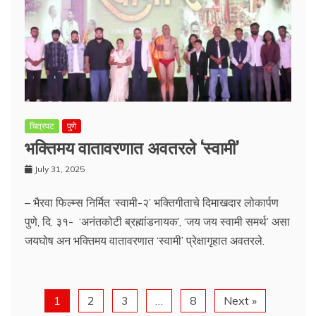
चित्रपट
पुणे
भक्तिमय वातावरणात अवतरले ‘स्वामी’
July 31, 2025
– भैरवा फिल्म्स निर्मित ‘स्वामी-२’ भक्तिगीताचे दिमाखदार लोकार्पण
पुणे, दि. ३१- ‘अनंतकोटी ब्रह्मांडनायक’, ‘जय जय स्वामी समर्थ’ असा
जयघोष अन भक्तिमय वातावरणात ‘स्वामी’ प्रेक्षागृहात अवतरले.
1
2
3
…
8
Next »