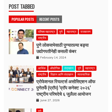
POST TABBED
POPULAR POSTS
RECENT POSTS
पश्चिम महाराष्ट्र
पुणे
महाराष्ट्र
राजकारण
राष्ट्रीय
पुणे लोकसभेसाठी पुण्यातल्या बड्या
उद्योगपतीनेही कसली कंबर
February 14, 2024
आर्थिक
औद्योगिक
तंत्रज्ञान
पुणे
महाराष्ट्र
राष्ट्रीय
विज्ञान आणि तंत्रज्ञान
व्यावसायिक
प्रोफेशनल रियल्टर्स असोसिएशन ऑफ
पुणेतर्फे (प्रॉप) ‘प्रॉप कनेक्ट २०२६’
राष्ट्रीय परिषदेचे ६ जुलैला आयोजन
June 27, 2026
पुणे