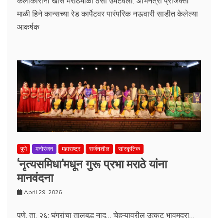
कलाकारांनी खास मराठमोळा ठसा उमटवला. अभिनेत्री प्राजक्ता
माळी हिने कान्सच्या रेड कार्पेटवर पारंपरिक नऊवारी साडीत केलेल्या
आकर्षक
पुणे
मनोरंजन
महाराष्ट्र
सर्जनशील
सांस्कृतिक
‘नृत्यसमिधा’मधून गुरू प्रभा मराठे यांना
मानवंदना
April 29, 2026
पुणे, ता. २६: घुंगरांचा तालबद्ध नाद… चेहऱ्यावरील उत्कट भावमुद्रा…