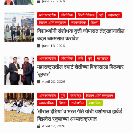
June 22, 2026
आंतरराष्ट्रीय
औद्योगिक
पिंपरी चिंचवड
पुणे
महाराष्ट्र
विज्ञान आणि तंत्रज्ञान
व्यावसायिक
शिक्षण
विद्यार्थ्यांनी संशोधक वृत्ती जोपासत तंत्रज्ञानातील
बदल आत्मसात करावेत
June 18, 2026
आंतरराष्ट्रीय
औद्योगिक
कृषि
पुणे
महाराष्ट्र
महाराष्ट्रातील स्मार्ट शेतीच्या विकासाला मिळणार
‘बूस्टर’
April 20, 2026
आंतरराष्ट्रीय
पुणे
महाराष्ट्र
विज्ञान आणि तंत्रज्ञान
व्यावसायिक
शिक्षण
सर्जनशील
सामाजिक
‘तौराल इंडिया’ व भरत गीते यांची यशोगाथा हार्वर्ड
बिझनेस स्कुलच्या अभ्यासक्रमात
April 17, 2026