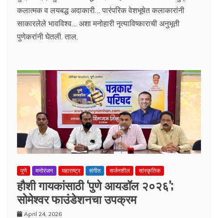
कलात्मक व लयबद्ध अदाकारी… पारंपरिक वेशभूषेत कलाकारांनी
साकारलेले भावविश्व… अशा मनोहारी नृत्याविष्काराची अनुभूती
पुणेकरांनी घेतली. ताल,
पुणे
मनोरंजन
महाराष्ट्र
संगीत
सर्जनशील
सांस्कृतिक
हौशी गायकांसाठी ‘पुणे आयडॉल २०२६’;
सोमेश्वर फाउंडेशनचा उपक्रम
April 24, 2026