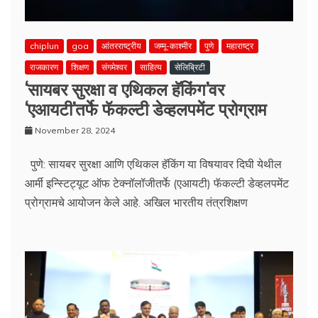
chiplun
goa
आंतरराष्ट्रीय
जम्मू-काश्मीर
पुणे
महाराष्ट्र
राजकारण
शिक्षण
संगमेश्वर
साहित्य
सेलिब्रिटी
‘सायबर सुरक्षा व एथिकल हॅकिंग’वर
‘एआयटी’तर्फे फॅकल्टी डेव्हलपमेंट प्रोग्राम
November 28, 2024
पुणे: सायबर सुरक्षा आणि एथिकल हॅकिंग या विषयावर दिघी येथील
आर्मी इन्स्टिट्यूट ऑफ टेक्नॉलॉजीतर्फे (एआयटी) फॅकल्टी डेव्हलपमेंट
प्रोग्रामचे आयोजन केले आहे. अखिल भारतीय तंत्रशिक्षण