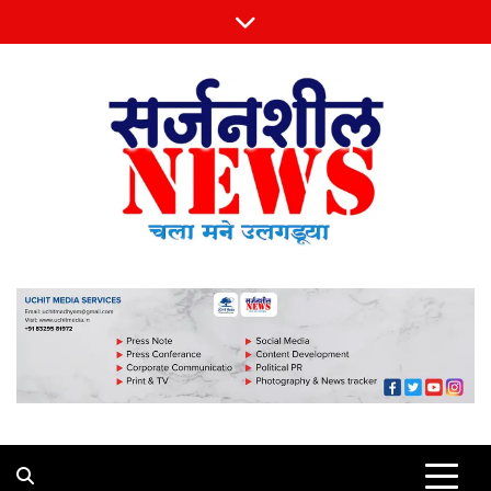
Skip
to
content
Sarjansheel News
चला मने उलगडूया