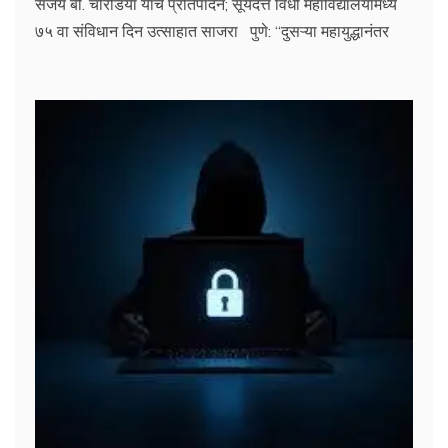
संजय बी. चोरडिया यांचे प्रतिपादन; सूर्यदत्त विधी महाविद्यालयामध्ये
७५ वा संविधान दिन उत्साहात साजरा पुणे: “दुसऱ्या महायुद्धानंतर