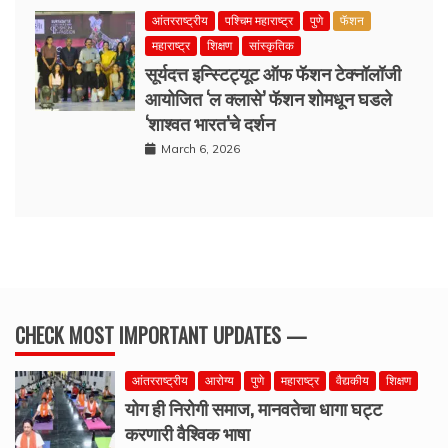
आंतरराष्ट्रीय
पश्चिम महाराष्ट्र
पुणे
फॅशन
महाराष्ट्र
शिक्षण
सांस्कृतिक
सूर्यदत्त इन्स्टिट्यूट ऑफ फॅशन टेक्नॉलॉजी
आयोजित ‘ल क्लासे’ फॅशन शोमधून घडले
‘शाश्वत भारत’चे दर्शन
March 6, 2026
CHECK MOST IMPORTANT UPDATES —
आंतरराष्ट्रीय
आरोग्य
पुणे
महाराष्ट्र
वैद्यकीय
शिक्षण
योग ही निरोगी समाज, मानवतेचा धागा घट्ट
करणारी वैश्विक भाषा