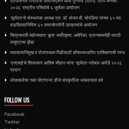
प्रोफेशनल रियल्टर्स असोसिएशन ऑफ पुणेतर्फे (प्रॉप) ‘प्रॉप कनेक्ट
२०२६’ राष्ट्रीय परिषदेचे ६ जुलैला आयोजन
‘सूर्यदत्त’चे संस्थापक अध्यक्ष प्रा. डॉ. संजय बी. चोरडिया यांच्या ६५ व्या
वाढदिवसानिमित्त ६५ समाजोपयोगी उपक्रमांचे आयोजन
चित्रभारती महोत्सवात ‘कूस’ सर्वोत्कृष्ट; अमेरिका, फ्रान्समध्येही मराठी
लघुपटाचा झेंडा
व्यवसायाभिमुख व रोजगारक्षम पिढीसाठी कौशल्याधारित प्रशिक्षणाची गरज
‘एनएसई’चे शिल्पकार आशिष चौहान यांना ‘सूर्यदत्त ग्लोबल अवॉर्ड २०२६’
प्रदान
लोककलेचा गळा घोटणाऱ्या डीजे संस्कृतीला थांबवायला हवे
FOLLOW US
Facebook
Twitter