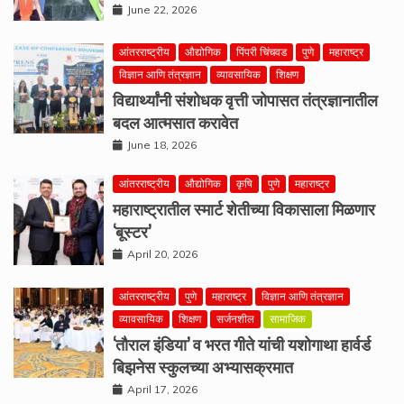
June 22, 2026
आंतरराष्ट्रीय
औद्योगिक
पिंपरी चिंचवड
पुणे
महाराष्ट्र
विज्ञान आणि तंत्रज्ञान
व्यावसायिक
शिक्षण
विद्यार्थ्यांनी संशोधक वृत्ती जोपासत तंत्रज्ञानातील
बदल आत्मसात करावेत
June 18, 2026
आंतरराष्ट्रीय
औद्योगिक
कृषि
पुणे
महाराष्ट्र
महाराष्ट्रातील स्मार्ट शेतीच्या विकासाला मिळणार
‘बूस्टर’
April 20, 2026
आंतरराष्ट्रीय
पुणे
महाराष्ट्र
विज्ञान आणि तंत्रज्ञान
व्यावसायिक
शिक्षण
सर्जनशील
सामाजिक
‘तौराल इंडिया’ व भरत गीते यांची यशोगाथा हार्वर्ड
बिझनेस स्कुलच्या अभ्यासक्रमात
April 17, 2026