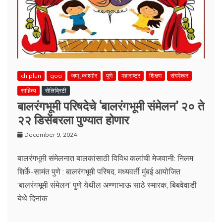
chiplun
goa
जम्मू-काश्मीर
पुणे
महाराष्ट्र
शिक्षण
संगमेश्वर
साहित्य
सेलिब्रिटी
बालरंगभूमी परिषदेचे ‘बालरंगभूमी संमेलन’ २० ते
२२ डिसेंबरला पुण्यात होणार
December 9, 2024
बालरंगभूमी संमेलनात बालकांसाठी विविध कलांची मेजवानी: निलम
शिर्के-सामंत पुणे : बालरंगभूमी परिषद, मध्यवर्ती मुंबई आयोजित
‘बालरंगभूमी संमेलन’ पुणे येथील अण्णाभाऊ साठे स्मारक, बिबवेवाडी
येथे दिनांक