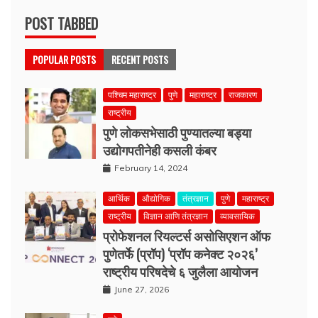
POST TABBED
POPULAR POSTS
RECENT POSTS
पश्चिम महाराष्ट्र
पुणे
महाराष्ट्र
राजकारण
राष्ट्रीय
पुणे लोकसभेसाठी पुण्यातल्या बड्या
उद्योगपतीनेही कसली कंबर
February 14, 2024
आर्थिक
औद्योगिक
तंत्रज्ञान
पुणे
महाराष्ट्र
राष्ट्रीय
विज्ञान आणि तंत्रज्ञान
व्यावसायिक
प्रोफेशनल रियल्टर्स असोसिएशन ऑफ
पुणेतर्फे (प्रॉप) ‘प्रॉप कनेक्ट २०२६’
राष्ट्रीय परिषदेचे ६ जुलैला आयोजन
June 27, 2026