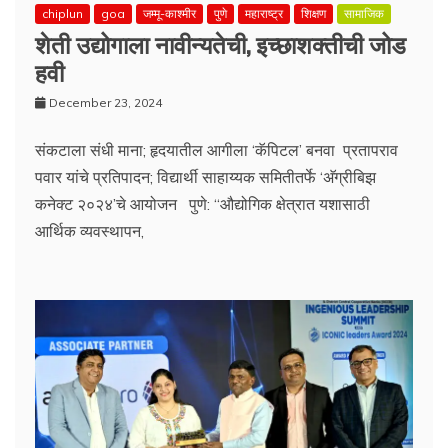
chiplun
goa
जम्मू-काश्मीर
पुणे
महाराष्ट्र
शिक्षण
सामाजिक
शेती उद्योगाला नावीन्यतेची, इच्छाशक्तीची जोड
हवी
December 23, 2024
संकटाला संधी माना; हृदयातील आगीला ‘कॅपिटल’ बनवा प्रतापराव
पवार यांचे प्रतिपादन; विद्यार्थी साहाय्यक समितीतर्फे ‘अ‍ॅग्रीबिझ
कनेक्ट २०२४’चे आयोजन पुणे: “औद्योगिक क्षेत्रात यशासाठी
आर्थिक व्यवस्थापन,