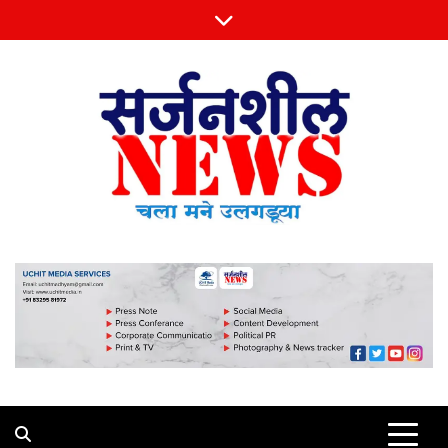
Skip
to
content
Sarjansheel News
चला मने उलगडूया