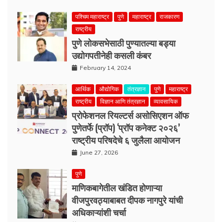
पश्चिम महाराष्ट्र
पुणे
महाराष्ट्र
राजकारण
राष्ट्रीय
पुणे लोकसभेसाठी पुण्यातल्या बड्या
उद्योगपतीनेही कसली कंबर
February 14, 2024
आर्थिक
औद्योगिक
तंत्रज्ञान
पुणे
महाराष्ट्र
राष्ट्रीय
विज्ञान आणि तंत्रज्ञान
व्यावसायिक
प्रोफेशनल रियल्टर्स असोसिएशन ऑफ
पुणेतर्फे (प्रॉप) ‘प्रॉप कनेक्ट २०२६’
राष्ट्रीय परिषदेचे ६ जुलैला आयोजन
June 27, 2026
पुणे
माणिकबागेतील खंडित होणाऱ्या
वीजपुरवठ्याबाबत दीपक नागपुरे यांची
अधिकाऱ्यांशी चर्चा