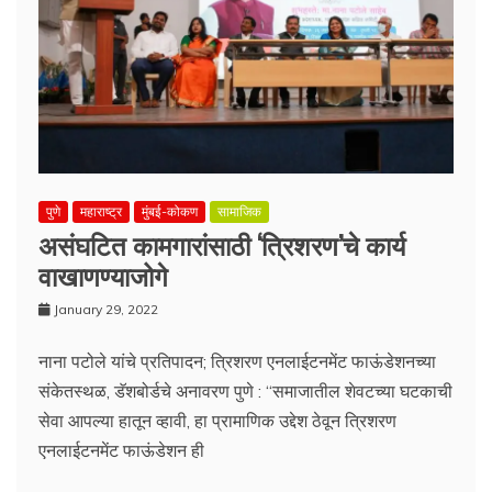
पुणे
महाराष्ट्र
मुंबई-कोकण
सामाजिक
असंघटित कामगारांसाठी ‘त्रिशरण’चे कार्य
वाखाणण्याजोगे
January 29, 2022
नाना पटोले यांचे प्रतिपादन; त्रिशरण एनलाईटनमेंट फाऊंडेशनच्या
संकेतस्थळ, डॅशबोर्डचे अनावरण पुणे : “समाजातील शेवटच्या घटकाची
सेवा आपल्या हातून व्हावी, हा प्रामाणिक उद्देश ठेवून त्रिशरण
एनलाईटनमेंट फाऊंडेशन ही