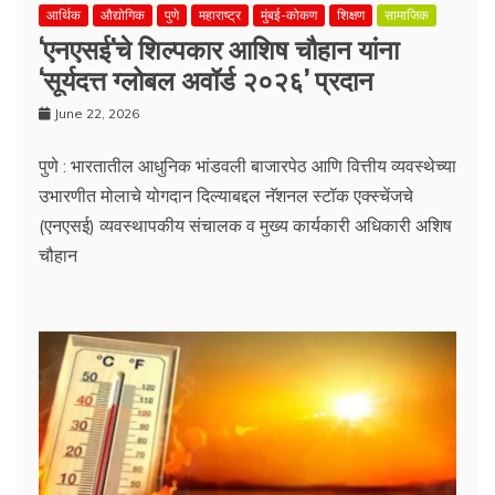
आर्थिक
औद्योगिक
पुणे
महाराष्ट्र
मुंबई-कोकण
शिक्षण
सामाजिक
‘एनएसई’चे शिल्पकार आशिष चौहान यांना
‘सूर्यदत्त ग्लोबल अवॉर्ड २०२६’ प्रदान
June 22, 2026
पुणे : भारतातील आधुनिक भांडवली बाजारपेठ आणि वित्तीय व्यवस्थेच्या
उभारणीत मोलाचे योगदान दिल्याबद्दल नॅशनल स्टॉक एक्स्चेंजचे
(एनएसई) व्यवस्थापकीय संचालक व मुख्य कार्यकारी अधिकारी अशिष
चौहान