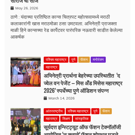
सारीज’चा साज
May 26, 2026
ठाणे : यंदाच्या प्रतिष्ठित कान्स चित्रपट महोत्सवामध्ये मराठी
कलाकारांनी खास मराठमोळा ठसा उमटवला. अभिनेत्री प्राजक्ता
माळी हिने कान्सच्या रेड कार्पेटवर पारंपरिक नऊवारी साडीत केलेल्या
आकर्षक
पश्चिम महाराष्ट्र
पुणे
फॅशन
मनोरंजन
महाराष्ट्र
अभिनेत्री प्रार्थना बेहरेच्या उपस्थितीत ‘द
ज्वेल वन पेजेंट – मिस अँड मिसेस महाराष्ट्र
2026’ स्पर्धेच्या पुणे ऑडिशन संपन्न
March 14, 2026
आंतरराष्ट्रीय
पश्चिम महाराष्ट्र
पुणे
फॅशन
महाराष्ट्र
शिक्षण
सांस्कृतिक
सूर्यदत्त इन्स्टिट्यूट ऑफ फॅशन टेक्नॉलॉजी
आयोजित ‘ल क्लासे’ फॅशन शोमधून घडले