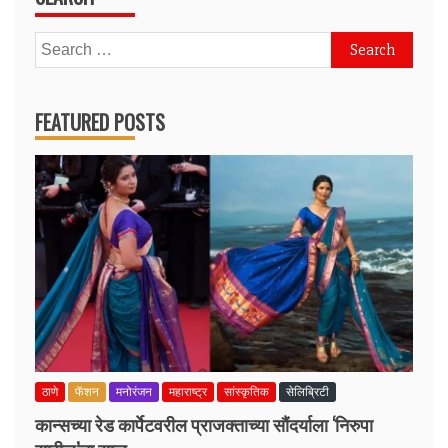
Search
for:
FEATURED POSTS
ठाणे
फॅशन
मनोरंजन
महाराष्ट्र
सांस्कृतिक
सेलिब्रिटी
कान्सच्या रेड कार्पेटवरील प्राजक्ताच्या सौंदर्याला ‘निरुपा