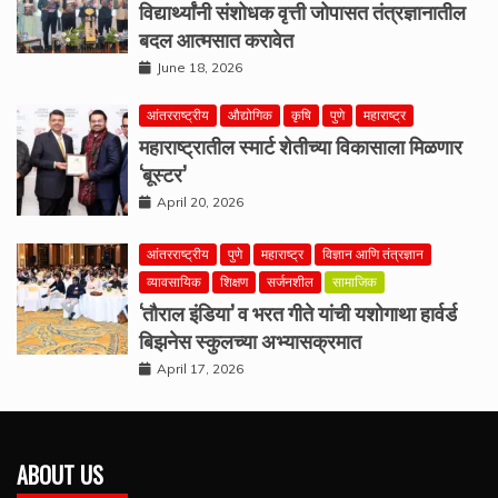
विद्यार्थ्यांनी संशोधक वृत्ती जोपासत तंत्रज्ञानातील
बदल आत्मसात करावेत
June 18, 2026
आंतरराष्ट्रीय
औद्योगिक
कृषि
पुणे
महाराष्ट्र
महाराष्ट्रातील स्मार्ट शेतीच्या विकासाला मिळणार
‘बूस्टर’
April 20, 2026
आंतरराष्ट्रीय
पुणे
महाराष्ट्र
विज्ञान आणि तंत्रज्ञान
व्यावसायिक
शिक्षण
सर्जनशील
सामाजिक
‘तौराल इंडिया’ व भरत गीते यांची यशोगाथा हार्वर्ड
बिझनेस स्कुलच्या अभ्यासक्रमात
April 17, 2026
ABOUT US