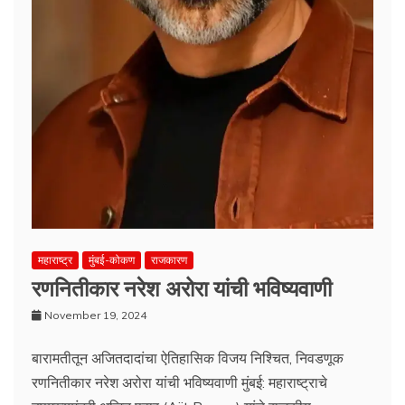
महाराष्ट्र
मुंबई-कोकण
राजकारण
रणनितीकार नरेश अरोरा यांची भविष्यवाणी
November 19, 2024
बारामतीतून अजितदादांचा ऐतिहासिक विजय निश्चित, निवडणूक
रणनितीकार नरेश अरोरा यांची भविष्यवाणी मुंबई: महाराष्ट्राचे