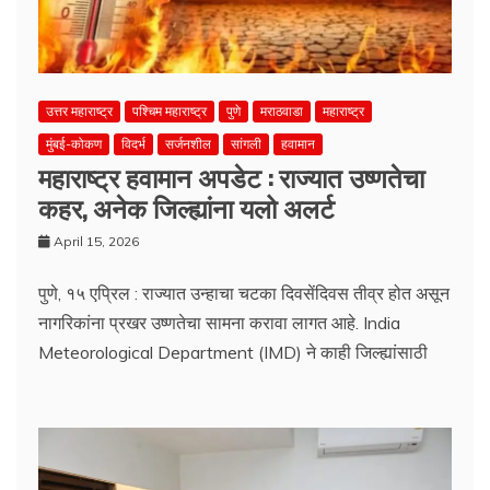
उत्तर महाराष्ट्र
पश्चिम महाराष्ट्र
पुणे
मराठवाडा
महाराष्ट्र
मुंबई-कोकण
विदर्भ
सर्जनशील
सांगली
हवामान
महाराष्ट्र हवामान अपडेट : राज्यात उष्णतेचा
कहर, अनेक जिल्ह्यांना यलो अलर्ट
April 15, 2026
पुणे, १५ एप्रिल : राज्यात उन्हाचा चटका दिवसेंदिवस तीव्र होत असून
नागरिकांना प्रखर उष्णतेचा सामना करावा लागत आहे. India
Meteorological Department (IMD) ने काही जिल्ह्यांसाठी