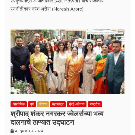
उपमुख्यमंत्री अजित पवार (Ajit Pawar) यांचे राजकीय
रणनीतीकार नरेश अरोरा (Naresh Arora)
औद्योगिक
पुणे
फॅशन
महाराष्ट्र
मुंबई-कोकण
राष्ट्रीय
श्रीपाद शंकर नगरकर ज्वेलर्सच्या भव्य
दालनाचे ठाण्यात उद्घाटन
August 19, 2024