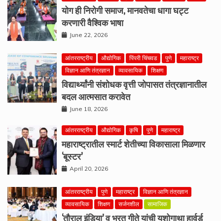
योग ही निरोगी समाज, मानवतेचा धागा घट्ट
करणारी वैश्विक भाषा
June 22, 2026
आंतरराष्ट्रीय
औद्योगिक
पिंपरी चिंचवड
पुणे
महाराष्ट्र
विज्ञान आणि तंत्रज्ञान
व्यावसायिक
शिक्षण
विद्यार्थ्यांनी संशोधक वृत्ती जोपासत तंत्रज्ञानातील
बदल आत्मसात करावेत
June 18, 2026
आंतरराष्ट्रीय
औद्योगिक
कृषि
पुणे
महाराष्ट्र
महाराष्ट्रातील स्मार्ट शेतीच्या विकासाला मिळणार
‘बूस्टर’
April 20, 2026
आंतरराष्ट्रीय
पुणे
महाराष्ट्र
विज्ञान आणि तंत्रज्ञान
व्यावसायिक
शिक्षण
सर्जनशील
सामाजिक
‘तौराल इंडिया’ व भरत गीते यांची यशोगाथा हार्वर्ड