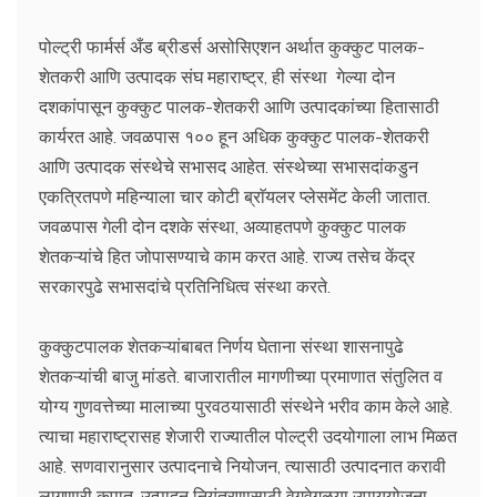
पोल्ट्री फार्मर्स अँड ब्रीडर्स असोसिएशन अर्थात कुक्कुट पालक-
शेतकरी आणि उत्पादक संघ महाराष्ट्र, ही संस्था गेल्या दोन
दशकांपासून कुक्कुट पालक-शेतकरी आणि उत्पादकांच्या हितासाठी
कार्यरत आहे. जवळपास १०० हून अधिक कुक्कुट पालक-शेतकरी
आणि उत्पादक संस्थेचे सभासद आहेत. संस्थेच्या सभासदांकडुन
एकत्रितपणे महिन्याला चार कोटी ब्राॅयलर प्लेसमेंट केली जातात.
जवळपास गेली दोन दशके संस्था, अव्याहतपणे कुक्कुट पालक
शेतकऱ्यांचे हित जोपासण्याचे काम करत आहे. राज्य तसेच केंद्र
सरकारपुढे सभासदांचे प्रतिनिधित्व संस्था करते.
कुक्कुटपालक शेतकऱ्यांबाबत निर्णय घेताना संस्था शासनापुढे
शेतकऱ्यांची बाजु मांडते. बाजारातील मागणीच्या प्रमाणात संतुलित व
योग्य गुणवत्तेच्या मालाच्या पुरवठयासाठी संस्थेने भरीव काम केले आहे.
त्याचा महाराष्ट्रासह शेजारी राज्यातील पोल्ट्री उदयोगाला लाभ मिळत
आहे. सणवारानुसार उत्पादनाचे नियोजन, त्यासाठी उत्पादनात करावी
लागणारी कपात, उत्पादन नियंत्रणासाठी वेगवेगळया उपाययोजना