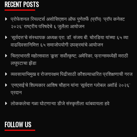
RECENT POSTS
प्रोफेशनल रियल्टर्स असोसिएशन ऑफ पुणेतर्फे (प्रॉप) ‘प्रॉप कनेक्ट
२०२६’ राष्ट्रीय परिषदेचे ६ जुलैला आयोजन
‘सूर्यदत्त’चे संस्थापक अध्यक्ष प्रा. डॉ. संजय बी. चोरडिया यांच्या ६५ व्या
वाढदिवसानिमित्त ६५ समाजोपयोगी उपक्रमांचे आयोजन
चित्रभारती महोत्सवात ‘कूस’ सर्वोत्कृष्ट; अमेरिका, फ्रान्समध्येही मराठी
लघुपटाचा झेंडा
व्यवसायाभिमुख व रोजगारक्षम पिढीसाठी कौशल्याधारित प्रशिक्षणाची गरज
‘एनएसई’चे शिल्पकार आशिष चौहान यांना ‘सूर्यदत्त ग्लोबल अवॉर्ड २०२६’
प्रदान
लोककलेचा गळा घोटणाऱ्या डीजे संस्कृतीला थांबवायला हवे
FOLLOW US