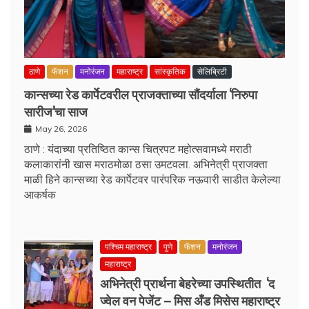
ठाणे
फॅशन
मनोरंजन
महाराष्ट्र
सांस्कृतिक
सेलिब्रिटी
कान्सच्या रेड कार्पेटवरील प्राजक्ताच्या सौंदर्याला ‘निरुपा
सारीज’चा साज
May 26, 2026
ठाणे : यंदाच्या प्रतिष्ठित कान्स चित्रपट महोत्सवामध्ये मराठी
कलाकारांनी खास मराठमोळा ठसा उमटवला. अभिनेत्री प्राजक्ता
माळी हिने कान्सच्या रेड कार्पेटवर पारंपरिक नऊवारी साडीत केलेल्या
आकर्षक
पश्चिम महाराष्ट्र
पुणे
फॅशन
मनोरंजन
महाराष्ट्र
अभिनेत्री प्रार्थना बेहरेच्या उपस्थितीत ‘द
ज्वेल वन पेजेंट – मिस अँड मिसेस महाराष्ट्र