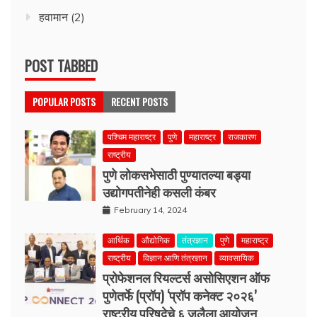
हवामान
(2)
POST TABBED
POPULAR POSTS
RECENT POSTS
पश्चिम महाराष्ट्र
पुणे
महाराष्ट्र
राजकारण
राष्ट्रीय
पुणे लोकसभेसाठी पुण्यातल्या बड्या
उद्योगपतीनेही कसली कंबर
February 14, 2024
आर्थिक
औद्योगिक
तंत्रज्ञान
पुणे
महाराष्ट्र
राष्ट्रीय
विज्ञान आणि तंत्रज्ञान
व्यावसायिक
प्रोफेशनल रियल्टर्स असोसिएशन ऑफ
पुणेतर्फे (प्रॉप) ‘प्रॉप कनेक्ट २०२६’
राष्ट्रीय परिषदेचे ६ जुलैला आयोजन