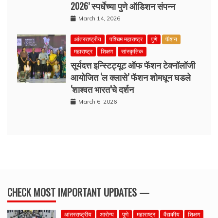
2026’ स्पर्धेच्या पुणे ऑडिशन संपन्न
March 14, 2026
आंतरराष्ट्रीय
पश्चिम महाराष्ट्र
पुणे
फॅशन
महाराष्ट्र
शिक्षण
सांस्कृतिक
सूर्यदत्त इन्स्टिट्यूट ऑफ फॅशन टेक्नॉलॉजी
आयोजित ‘ल क्लासे’ फॅशन शोमधून घडले
‘शाश्वत भारत’चे दर्शन
March 6, 2026
CHECK MOST IMPORTANT UPDATES —
आंतरराष्ट्रीय
आरोग्य
पुणे
महाराष्ट्र
वैद्यकीय
शिक्षण