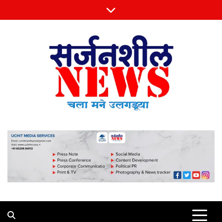
Skip
to
content
Sarjansheel News
चला मने उलगडूया