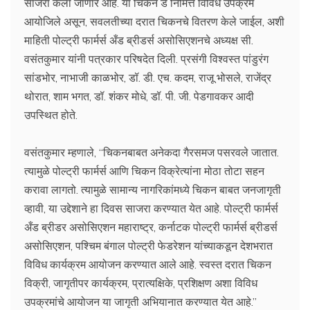
साजरा केला जाणार आहे. या चिकन डे निमित्त विविध उपक्रम
आयोजिले असून, सवलतीच्या दरात चिकनचे वितरण केले जाईल, अशी
माहिती पोल्ट्री फार्मर्स अँड ब्रीडर्स असोसिएशनचे अध्यक्ष सी.
वसंतकुमार यांनी पत्रकार परिषदेत दिली. प्रसंगी विश्वस्त पांडुरंग
सांडभोर, नाभाजी काळभोर, डॉ. डी. एच. कदम, राजू भोसले, राजेंद्र
थोरात, शाम भगत, डॉ. शंकर मोधे, डॉ. पी. जी. पेडगावकर आदी
उपस्थित होते.
वसंतकुमार म्हणाले, “चिकनबाबत अनेकदा गैरसमज पसरवले जातात.
त्यामुळे पोल्ट्री फार्मर्स आणि चिकन विक्रेत्यांना मोठा तोटा सहन
करावा लागतो. त्यामुळे सामान्य नागरिकांमध्ये चिकन बाबत जनजागृती
व्हावी, या उद्देशाने हा दिवस साजरा करण्यात येत आहे. पोल्ट्री फार्मर्स
अँड ब्रीडर असोसिएशन महाराष्ट्र, कर्नाटक पोल्ट्री फार्मर्स ब्रीडर्स
असोसिएशन, पश्चिम बंगाल पोल्ट्री फेडरेशन यांच्याकडून देशभरात
विविध कार्यक्रम आयोजन करण्यात आले आहे. स्वस्त दरात चिकन
विक्री, जागृतीपर कार्यक्रम, प्रात्यक्षिके, प्रशिक्षण अशा विविध
उपक्रमांचे आयोजन या जागृती अभियानात करण्यात येत आहे.”