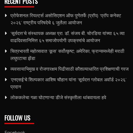
RECENT POSTS
प्रोफेशनल रियल्टर्स असोसिएशन ऑफ पुणेतर्फे (प्रॉप) ‘प्रॉप कनेक्ट
२०२६’ राष्ट्रीय परिषदेचे ६ जुलैला आयोजन
‘सूर्यदत्त’चे संस्थापक अध्यक्ष प्रा. डॉ. संजय बी. चोरडिया यांच्या ६५ व्या
वाढदिवसानिमित्त ६५ समाजोपयोगी उपक्रमांचे आयोजन
चित्रभारती महोत्सवात ‘कूस’ सर्वोत्कृष्ट; अमेरिका, फ्रान्समध्येही मराठी
लघुपटाचा झेंडा
व्यवसायाभिमुख व रोजगारक्षम पिढीसाठी कौशल्याधारित प्रशिक्षणाची गरज
‘एनएसई’चे शिल्पकार आशिष चौहान यांना ‘सूर्यदत्त ग्लोबल अवॉर्ड २०२६’
प्रदान
लोककलेचा गळा घोटणाऱ्या डीजे संस्कृतीला थांबवायला हवे
FOLLOW US
Facebook