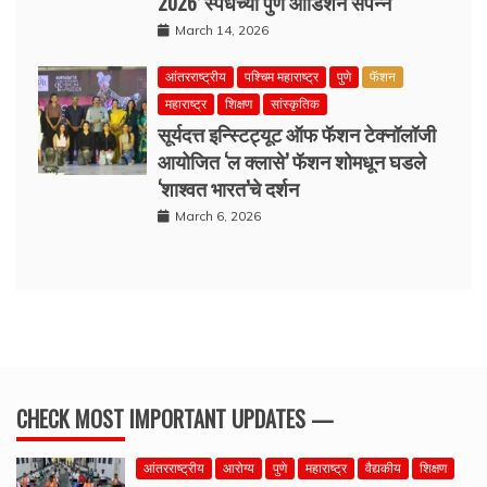
2026’ स्पर्धेच्या पुणे ऑडिशन संपन्न
March 14, 2026
आंतरराष्ट्रीय
पश्चिम महाराष्ट्र
पुणे
फॅशन
महाराष्ट्र
शिक्षण
सांस्कृतिक
सूर्यदत्त इन्स्टिट्यूट ऑफ फॅशन टेक्नॉलॉजी
आयोजित ‘ल क्लासे’ फॅशन शोमधून घडले
‘शाश्वत भारत’चे दर्शन
March 6, 2026
CHECK MOST IMPORTANT UPDATES —
आंतरराष्ट्रीय
आरोग्य
पुणे
महाराष्ट्र
वैद्यकीय
शिक्षण