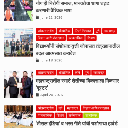
योग ही निरोगी समाज, मानवतेचा धागा घट्ट
करणारी वैश्विक भाषा
June 22, 2026
आंतरराष्ट्रीय
औद्योगिक
पिंपरी चिंचवड
पुणे
महाराष्ट्र
विज्ञान आणि तंत्रज्ञान
व्यावसायिक
शिक्षण
विद्यार्थ्यांनी संशोधक वृत्ती जोपासत तंत्रज्ञानातील
बदल आत्मसात करावेत
June 18, 2026
आंतरराष्ट्रीय
औद्योगिक
कृषि
पुणे
महाराष्ट्र
महाराष्ट्रातील स्मार्ट शेतीच्या विकासाला मिळणार
‘बूस्टर’
April 20, 2026
आंतरराष्ट्रीय
पुणे
महाराष्ट्र
विज्ञान आणि तंत्रज्ञान
व्यावसायिक
शिक्षण
सर्जनशील
सामाजिक
‘तौराल इंडिया’ व भरत गीते यांची यशोगाथा हार्वर्ड