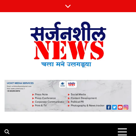
Skip
to
content
Sarjansheel News
चला मने उलगडूया