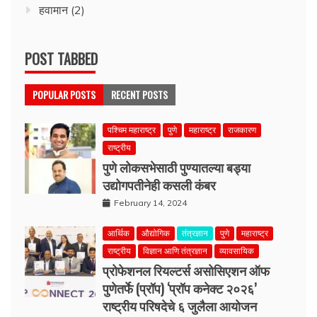
हवामान
(2)
POST TABBED
POPULAR POSTS
RECENT POSTS
पश्चिम महाराष्ट्र
पुणे
महाराष्ट्र
राजकारण
राष्ट्रीय
पुणे लोकसभेसाठी पुण्यातल्या बड्या
उद्योगपतीनेही कसली कंबर
February 14, 2024
आर्थिक
औद्योगिक
तंत्रज्ञान
पुणे
महाराष्ट्र
राष्ट्रीय
विज्ञान आणि तंत्रज्ञान
व्यावसायिक
प्रोफेशनल रियल्टर्स असोसिएशन ऑफ
पुणेतर्फे (प्रॉप) ‘प्रॉप कनेक्ट २०२६’
राष्ट्रीय परिषदेचे ६ जुलैला आयोजन