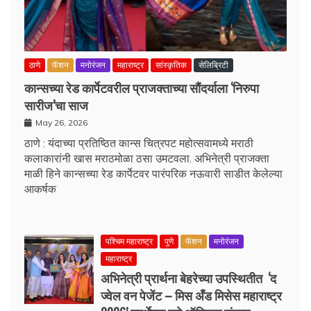
ठाणे
फॅशन
मनोरंजन
महाराष्ट्र
सांस्कृतिक
सेलिब्रिटी
कान्सच्या रेड कार्पेटवरील प्राजक्ताच्या सौंदर्याला ‘निरुपा
सारीज’चा साज
May 26, 2026
ठाणे : यंदाच्या प्रतिष्ठित कान्स चित्रपट महोत्सवामध्ये मराठी
कलाकारांनी खास मराठमोळा ठसा उमटवला. अभिनेत्री प्राजक्ता
माळी हिने कान्सच्या रेड कार्पेटवर पारंपरिक नऊवारी साडीत केलेल्या
आकर्षक
पश्चिम महाराष्ट्र
पुणे
फॅशन
मनोरंजन
महाराष्ट्र
अभिनेत्री प्रार्थना बेहरेच्या उपस्थितीत ‘द
ज्वेल वन पेजेंट – मिस अँड मिसेस महाराष्ट्र