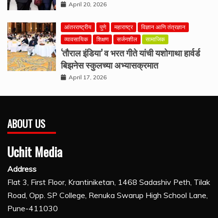
April 20, 2026
आंतरराष्ट्रीय
पुणे
महाराष्ट्र
विज्ञान आणि तंत्रज्ञान
व्यावसायिक
शिक्षण
सर्जनशील
सामाजिक
‘तौराल इंडिया’ व भरत गीते यांची यशोगाथा हार्वर्ड
बिझनेस स्कुलच्या अभ्यासक्रमात
April 17, 2026
ABOUT US
Uchit Media
Address
Flat 3, First Floor, Krantiniketan, 1468 Sadashiv Peth, Tilak
Road, Opp. SP College, Renuka Swarup High School Lane,
Pune-411030