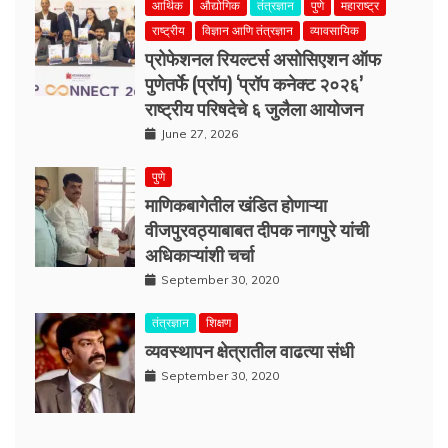
आर्थिक
औद्योगिक
तंत्रज्ञान
पुणे
महाराष्ट्र
राष्ट्रीय
विज्ञान आणि तंत्रज्ञान
व्यावसायिक
प्रोफेशनल रियल्टर्स असोसिएशन ऑफ
पुणेतर्फे (प्रॉप) ‘प्रॉप कनेक्ट २०२६’
राष्ट्रीय परिषदेचे ६ जुलैला आयोजन
June 27, 2026
पुणे
माणिकबागेतील खंडित होणाऱ्या
वीजपुरवठ्याबाबत दीपक नागपुरे यांची
अधिकाऱ्यांशी चर्चा
September 30, 2020
तंत्रज्ञान
शिक्षण
व्यवस्थापन क्षेत्रातील वाढत्या संधी
September 30, 2020