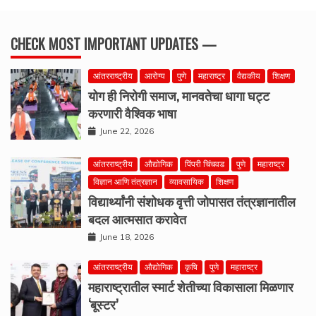
CHECK MOST IMPORTANT UPDATES —
आंतरराष्ट्रीय
आरोग्य
पुणे
महाराष्ट्र
वैद्यकीय
शिक्षण
योग ही निरोगी समाज, मानवतेचा धागा घट्ट
करणारी वैश्विक भाषा
June 22, 2026
आंतरराष्ट्रीय
औद्योगिक
पिंपरी चिंचवड
पुणे
महाराष्ट्र
विज्ञान आणि तंत्रज्ञान
व्यावसायिक
शिक्षण
विद्यार्थ्यांनी संशोधक वृत्ती जोपासत तंत्रज्ञानातील
बदल आत्मसात करावेत
June 18, 2026
आंतरराष्ट्रीय
औद्योगिक
कृषि
पुणे
महाराष्ट्र
महाराष्ट्रातील स्मार्ट शेतीच्या विकासाला मिळणार
‘बूस्टर’