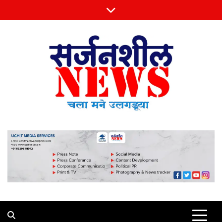
Skip
to
content
Sarjansheel News
चला मने उलगडूया