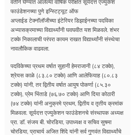
वतीने घेण्यात आलेल्या वार्षिक परीक्षेत सूर्यदत्त एज्युकेश
फाउंडेशनच्या पुणे इन्स्टिट्यूट ऑफ
अप्लाईड टेक्नॉलॉजीच्या इंटेरियर डिझाईनच्या पदविका
अभ्यासक्रमाच्या विद्यार्थ्यांनी घवघवीत यश मिळवले. शंभर
टक्के निकालाची परंपरा कायम राखत विद्यार्थ्यांनी संस्थेचा
नावलौकिक वाढवला.
पदविकेच्या प्रथम वर्षात सुहानी हेमराजानी (८४ टक्के),
श्रेयस काळे (८३.८० टक्के) आणि आलेफियाह (८०.८३
टक्के) यांनी, तर द्वितीय वर्षात आयुष पोकर्णा (८५.३०
टक्के), प्रेम भिंताडे (७६.७० टक्के) आणि दिया कोठारी
(७४ टक्के) यांनी अनुक्रमे प्रथम, द्वितीय व तृतीय क्रमांक
मिळवला. सूर्यदत्त एज्युकेशन फाउंडेशनचे संस्थापक अध्यक्ष
प्रा. डॉ. संजय बी. चोरडिया, उपाध्यक्ष व सचिव सुषमा
चोरडिया, प्राचार्य अजित शिंदे यांनी सर्व गुणवंत विद्यार्थ्यांचे