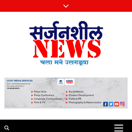
Skip
to
content
Sarjansheel News
चला मने उलगडूया