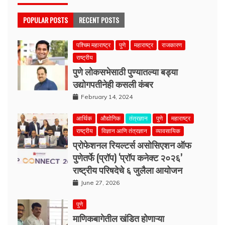
POPULAR POSTS
RECENT POSTS
पश्चिम महाराष्ट्र
पुणे
महाराष्ट्र
राजकारण
राष्ट्रीय
पुणे लोकसभेसाठी पुण्यातल्या बड्या
उद्योगपतीनेही कसली कंबर
February 14, 2024
आर्थिक
औद्योगिक
तंत्रज्ञान
पुणे
महाराष्ट्र
राष्ट्रीय
विज्ञान आणि तंत्रज्ञान
व्यावसायिक
प्रोफेशनल रियल्टर्स असोसिएशन ऑफ
पुणेतर्फे (प्रॉप) ‘प्रॉप कनेक्ट २०२६’
राष्ट्रीय परिषदेचे ६ जुलैला आयोजन
June 27, 2026
पुणे
माणिकबागेतील खंडित होणाऱ्या