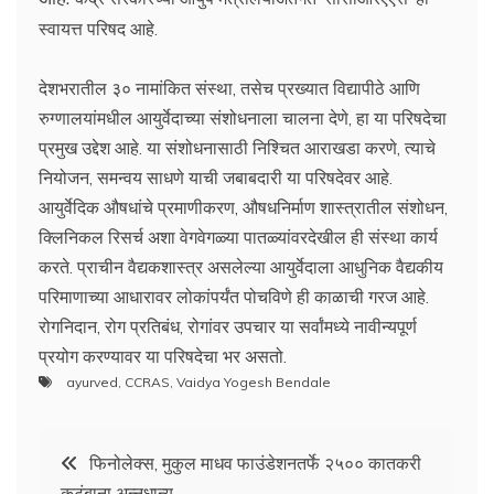
स्वायत्त परिषद आहे.
देशभरातील ३० नामांकित संस्था, तसेच प्रख्यात विद्यापीठे आणि
रुग्णालयांमधील आयुर्वेदाच्या संशोधनाला चालना देणे, हा या परिषदेचा
प्रमुख उद्देश आहे. या संशोधनासाठी निश्चित आराखडा करणे, त्याचे
नियोजन, समन्वय साधणे याची जबाबदारी या परिषदेवर आहे.
आयुर्वेदिक औषधांचे प्रमाणीकरण, औषधनिर्माण शास्त्रातील संशोधन,
क्लिनिकल रिसर्च अशा वेगवेगळ्या पातळ्यांवरदेखील ही संस्था कार्य
करते. प्राचीन वैद्यकशास्त्र असलेल्या आयुर्वेदाला आधुनिक वैद्यकीय
परिमाणाच्या आधारावर लोकांपर्यंत पोचविणे ही काळाची गरज आहे.
रोगनिदान, रोग प्रतिबंध, रोगांवर उपचार या सर्वांमध्ये नावीन्यपूर्ण
प्रयोग करण्यावर या परिषदेचा भर असतो.
ayurved
,
CCRAS
,
Vaidya Yogesh Bendale
Post
फिनोलेक्स, मुकुल माधव फाउंडेशनतर्फे २५०० कातकरी
कुटुंबाना अन्नधान्य