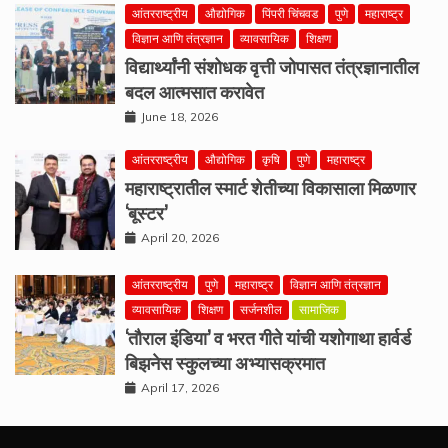
आंतरराष्ट्रीय
औद्योगिक
पिंपरी चिंचवड
पुणे
महाराष्ट्र
विज्ञान आणि तंत्रज्ञान
व्यावसायिक
शिक्षण
विद्यार्थ्यांनी संशोधक वृत्ती जोपासत तंत्रज्ञानातील
बदल आत्मसात करावेत
June 18, 2026
आंतरराष्ट्रीय
औद्योगिक
कृषि
पुणे
महाराष्ट्र
महाराष्ट्रातील स्मार्ट शेतीच्या विकासाला मिळणार
‘बूस्टर’
April 20, 2026
आंतरराष्ट्रीय
पुणे
महाराष्ट्र
विज्ञान आणि तंत्रज्ञान
व्यावसायिक
शिक्षण
सर्जनशील
सामाजिक
‘तौराल इंडिया’ व भरत गीते यांची यशोगाथा हार्वर्ड
बिझनेस स्कुलच्या अभ्यासक्रमात
April 17, 2026