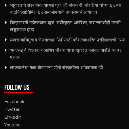
‘सूर्यदत्त’चे संस्थापक अध्यक्ष प्रा. डॉ. संजय बी. चोरडिया यांच्या ६५ व्या
वाढदिवसानिमित्त ६५ समाजोपयोगी उपक्रमांचे आयोजन
चित्रभारती महोत्सवात ‘कूस’ सर्वोत्कृष्ट; अमेरिका, फ्रान्समध्येही मराठी
लघुपटाचा झेंडा
व्यवसायाभिमुख व रोजगारक्षम पिढीसाठी कौशल्याधारित प्रशिक्षणाची गरज
‘एनएसई’चे शिल्पकार आशिष चौहान यांना ‘सूर्यदत्त ग्लोबल अवॉर्ड २०२६’
प्रदान
लोककलेचा गळा घोटणाऱ्या डीजे संस्कृतीला थांबवायला हवे
FOLLOW US
Facebook
Twitter
Linkedin
Youtube