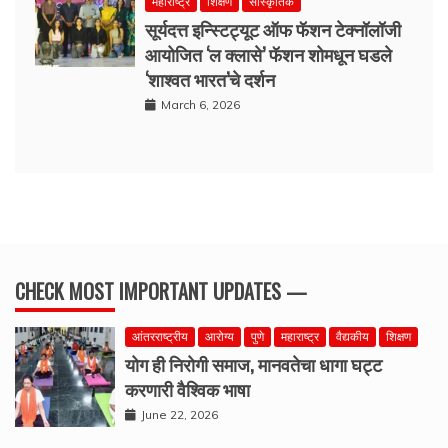
महाराष्ट्र
शिक्षण
सांस्कृतिक
सूर्यदत्त इन्स्टिट्यूट ऑफ फॅशन टेक्नॉलॉजी
आयोजित ‘ल क्लासे’ फॅशन शोमधून घडले
‘शाश्वत भारत’चे दर्शन
March 6, 2026
CHECK MOST IMPORTANT UPDATES —
आंतरराष्ट्रीय
आरोग्य
पुणे
महाराष्ट्र
वैद्यकीय
शिक्षण
योग ही निरोगी समाज, मानवतेचा धागा घट्ट
करणारी वैश्विक भाषा
June 22, 2026