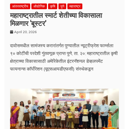
आंतरराष्ट्रीय
औद्योगिक
कृषि
पुणे
महाराष्ट्र
महाराष्ट्रातील स्मार्ट शेतीच्या विकासाला
मिळणार ‘बूस्टर’
April 20, 2026
दावोसमधील सामंजस्य करारांतर्गत पुण्यातील न्यूट्रीफ्रेश फार्म्सला
९० कोटींची परदेशी गुंतवणूक प्राप्त पुणे, ता. २०: महाराष्ट्रातील कृषी
क्षेत्राच्या विकासासाठी अमेरिकेतील इंटरनॅशनल डेव्हलपमेंट
फायनान्स कॉर्पोरेशन (यूएसआयडीएफसी) संस्थेकडून