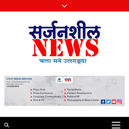
Skip
to
content
Sarjansheel News
चला मने उलगडूया