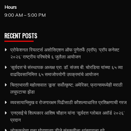
Hours
9:00 AM – 5:00 PM
RECENT POSTS
प्रोफेशनल रियल्टर्स असोसिएशन ऑफ पुणेतर्फे (प्रॉप) ‘प्रॉप कनेक्ट
२०२६’ राष्ट्रीय परिषदेचे ६ जुलैला आयोजन
‘सूर्यदत्त’चे संस्थापक अध्यक्ष प्रा. डॉ. संजय बी. चोरडिया यांच्या ६५ व्या
वाढदिवसानिमित्त ६५ समाजोपयोगी उपक्रमांचे आयोजन
चित्रभारती महोत्सवात ‘कूस’ सर्वोत्कृष्ट; अमेरिका, फ्रान्समध्येही मराठी
लघुपटाचा झेंडा
व्यवसायाभिमुख व रोजगारक्षम पिढीसाठी कौशल्याधारित प्रशिक्षणाची गरज
‘एनएसई’चे शिल्पकार आशिष चौहान यांना ‘सूर्यदत्त ग्लोबल अवॉर्ड २०२६’
प्रदान
लोककलेचा गळा घोटणाऱ्या डीजे संस्कृतीला थांबवायला हवे