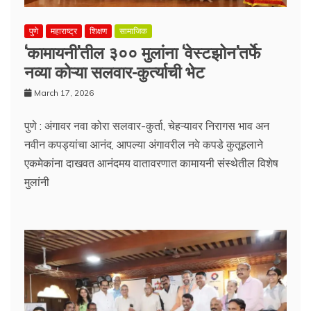
पुणे
महाराष्ट्र
शिक्षण
सामाजिक
‘कामायनी’तील ३०० मुलांना ‘वेस्टझोन’तर्फे
नव्या कोऱ्या सलवार-कुर्त्याची भेट
March 17, 2026
पुणे : अंगावर नवा कोरा सलवार-कुर्ता, चेहऱ्यावर निरागस भाव अन
नवीन कपड्यांचा आनंद, आपल्या अंगावरील नवे कपडे कुतूहलाने
एकमेकांना दाखवत आनंदमय वातावरणात कामायनी संस्थेतील विशेष
मुलांनी