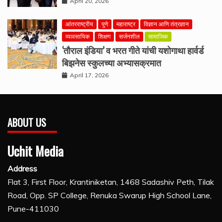
April 20, 2026
आंतरराष्ट्रीय
पुणे
महाराष्ट्र
विज्ञान आणि तंत्रज्ञान
व्यावसायिक
शिक्षण
सर्जनशील
सामाजिक
‘तौराल इंडिया’ व भरत गीते यांची यशोगाथा हार्वर्ड
बिझनेस स्कुलच्या अभ्यासक्रमात
April 17, 2026
ABOUT US
Uchit Media
Address
Flat 3, First Floor, Krantiniketan, 1468 Sadashiv Peth, Tilak
Road, Opp. SP College, Renuka Swarup High School Lane,
Pune-411030