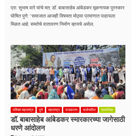
प्रा. सुभाष वारे यांचे मत; डॉ. बाबासाहेब आंबेडकर मूकनायक पुरस्कार
घोषित पुणे: “समाजात आजही विषमता मोठ्या प्रमाणात पाहायला
मिळत आहे. समतेचे वातावरण निर्माण व्हायचे असेल,
पश्चिम महाराष्ट्र
पुणे
महाराष्ट्र
राजकारण
सर्जनशील
सामाजिक
डॉ. बाबासाहेब आंबेडकर स्मारकारच्या जागेसाठी
धरणे आंदोलन