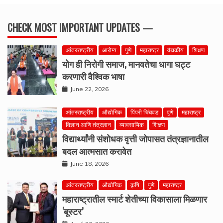
CHECK MOST IMPORTANT UPDATES —
आंतरराष्ट्रीय
आरोग्य
पुणे
महाराष्ट्र
वैद्यकीय
शिक्षण
योग ही निरोगी समाज, मानवतेचा धागा घट्ट
करणारी वैश्विक भाषा
June 22, 2026
आंतरराष्ट्रीय
औद्योगिक
पिंपरी चिंचवड
पुणे
महाराष्ट्र
विज्ञान आणि तंत्रज्ञान
व्यावसायिक
शिक्षण
विद्यार्थ्यांनी संशोधक वृत्ती जोपासत तंत्रज्ञानातील
बदल आत्मसात करावेत
June 18, 2026
आंतरराष्ट्रीय
औद्योगिक
कृषि
पुणे
महाराष्ट्र
महाराष्ट्रातील स्मार्ट शेतीच्या विकासाला मिळणार
‘बूस्टर’