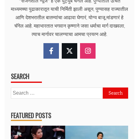
"सर्जनशील न्यूज" हे एक युट्युब चॅनेल आहे. पुण्यातील उचित
माध्यमच्या पुढाकारातून याची निर्मिती झाली असून, पुण्यासह राज्यातील
आणि देशभरातील बातम्यांचा आढावा घेणारं, योग्य बाजू मांडणारं हे
चॅनेल आहे. महाभारतात भगवान कृष्णाने जसा धर्माचा मार्ग दाखवला,
त्याच मार्गावर चालण्याचा आमचा प्रयत्न आहे.
SEARCH
Search
for:
FEATURED POSTS