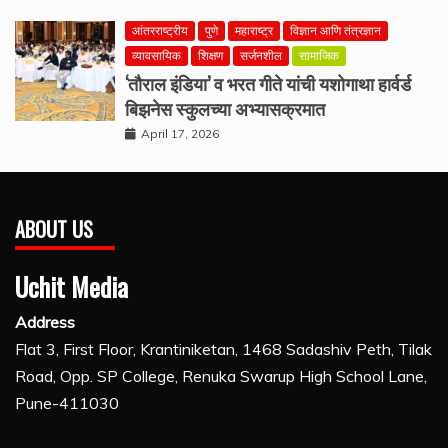
आंतरराष्ट्रीय
पुणे
महाराष्ट्र
विज्ञान आणि तंत्रज्ञान
व्यावसायिक
शिक्षण
सर्जनशील
सामाजिक
‘तौराल इंडिया’ व भरत गीते यांची यशोगाथा हार्वर्ड
बिझनेस स्कुलच्या अभ्यासक्रमात
April 17, 2026
ABOUT US
Uchit Media
Address
Flat 3, First Floor, Krantiniketan, 1468 Sadashiv Peth, Tilak
Road, Opp. SP College, Renuka Swarup High School Lane,
Pune-411030