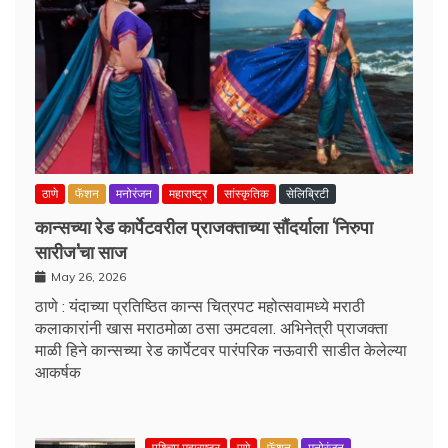
ठाणे
फॅशन
मनोरंजन
महाराष्ट्र
सांस्कृतिक
सेलिब्रिटी
कान्सच्या रेड कार्पेटवरील प्राजक्ताच्या सौंदर्याला ‘निरुपा
सारीज’चा साज
May 26, 2026
ठाणे : यंदाच्या प्रतिष्ठित कान्स चित्रपट महोत्सवामध्ये मराठी
कलाकारांनी खास मराठमोळा ठसा उमटवला. अभिनेत्री प्राजक्ता
माळी हिने कान्सच्या रेड कार्पेटवर पारंपरिक नऊवारी साडीत केलेल्या
आकर्षक
पश्चिम महाराष्ट्र
पुणे
फॅशन
मनोरंजन