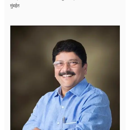
मुंबईत