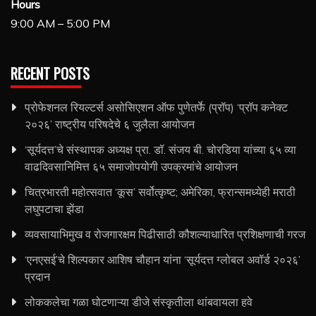
Hours
9:00 AM – 5:00 PM
RECENT POSTS
प्रोफेशनल रियल्टर्स असोसिएशन ऑफ पुणेतर्फे (प्रॉप) ‘प्रॉप कनेक्ट
२०२६’ राष्ट्रीय परिषदेचे ६ जुलैला आयोजन
‘सूर्यदत्त’चे संस्थापक अध्यक्ष प्रा. डॉ. संजय बी. चोरडिया यांच्या ६५ व्या
वाढदिवसानिमित्त ६५ समाजोपयोगी उपक्रमांचे आयोजन
चित्रभारती महोत्सवात ‘कूस’ सर्वोत्कृष्ट; अमेरिका, फ्रान्समध्येही मराठी
लघुपटाचा झेंडा
व्यवसायाभिमुख व रोजगारक्षम पिढीसाठी कौशल्याधारित प्रशिक्षणाची गरज
‘एनएसई’चे शिल्पकार आशिष चौहान यांना ‘सूर्यदत्त ग्लोबल अवॉर्ड २०२६’
प्रदान
लोककलेचा गळा घोटणाऱ्या डीजे संस्कृतीला थांबवायला हवे