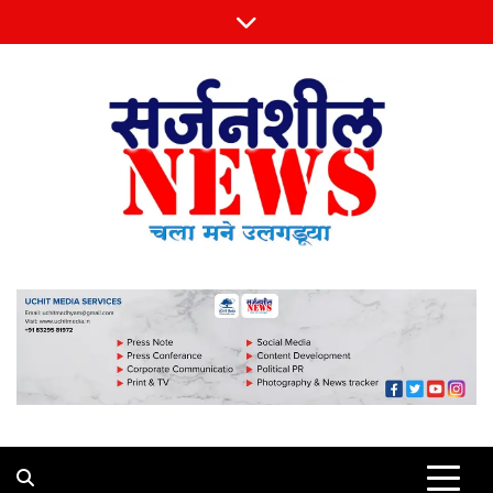
Skip
to
content
Sarjansheel News
चला मने उलगडूया