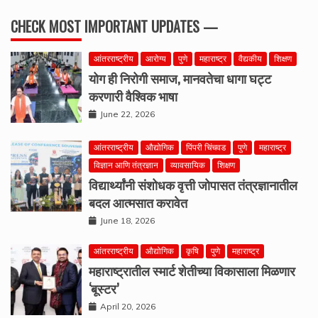
CHECK MOST IMPORTANT UPDATES —
आंतरराष्ट्रीय
आरोग्य
पुणे
महाराष्ट्र
वैद्यकीय
शिक्षण
योग ही निरोगी समाज, मानवतेचा धागा घट्ट
करणारी वैश्विक भाषा
June 22, 2026
आंतरराष्ट्रीय
औद्योगिक
पिंपरी चिंचवड
पुणे
महाराष्ट्र
विज्ञान आणि तंत्रज्ञान
व्यावसायिक
शिक्षण
विद्यार्थ्यांनी संशोधक वृत्ती जोपासत तंत्रज्ञानातील
बदल आत्मसात करावेत
June 18, 2026
आंतरराष्ट्रीय
औद्योगिक
कृषि
पुणे
महाराष्ट्र
महाराष्ट्रातील स्मार्ट शेतीच्या विकासाला मिळणार
‘बूस्टर’
April 20, 2026