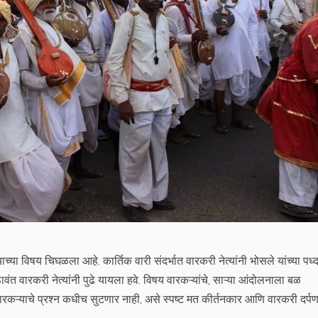
्याच्या विषय चिघळला आहे. कार्तिक वारी संदर्भात वारकरी नेत्यांनी भोसले यांच्या पध्
ावंत वारकरी नेत्यांनी पुढे यायला हवे. विषय वारकऱ्यांचे, साऱ्या आंदोलनाला बळ
वारकऱ्याचे प्रश्न कधीच सुटणार नाही, असे स्पष्ट मत कीर्तनकार आणि वारकरी दर्पण