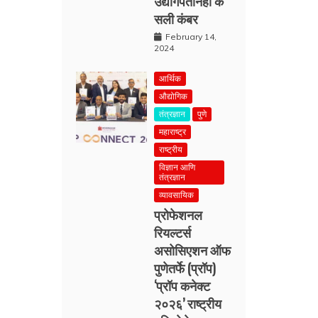
उद्योगपतीनेही क
सली कंबर
February 14,
2024
आर्थिक
औद्योगिक
तंत्रज्ञान
पुणे
महाराष्ट्र
राष्ट्रीय
विज्ञान आणि
तंत्रज्ञान
व्यावसायिक
प्रोफेशनल
रियल्टर्स
असोसिएशन ऑफ
पुणेतर्फे (प्रॉप)
‘प्रॉप कनेक्ट
२०२६’ राष्ट्रीय