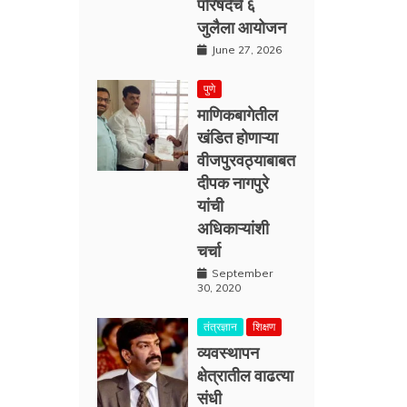
परिषदेचे ६
जुलैला आयोजन
June 27, 2026
पुणे
माणिकबागेतील
खंडित होणाऱ्या
वीजपुरवठ्याबाबत
दीपक नागपुरे
यांची
अधिकाऱ्यांशी
चर्चा
September
30, 2020
तंत्रज्ञान
शिक्षण
व्यवस्थापन
क्षेत्रातील वाढत्या
संधी