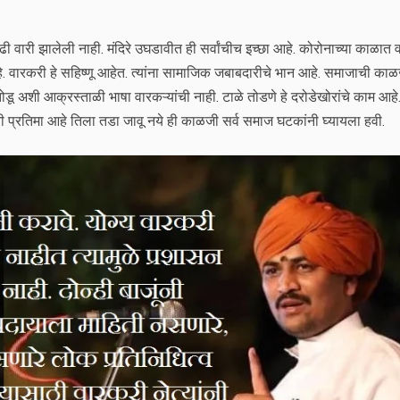
षाढी वारी झालेली नाही. मंदिरे उघडावीत ही सर्वांचीच इच्छा आहे. कोरोनाच्या काळात
े. वारकरी हे सहिष्णू आहेत. त्यांना सामाजिक जबाबदारीचे भान आहे. समाजाची का
ोडू अशी आक्रस्ताळी भाषा वारकऱ्यांची नाही. टाळे तोडणे हे दरोडेखोरांचे काम आहे
ची प्रतिमा आहे तिला तडा जावू नये ही काळजी सर्व समाज घटकांनी घ्यायला हवी.