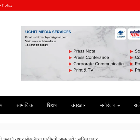
y Policy
ीय
सामाजिक
शिक्षण
तंत्रज्ञान
मनोरंजन
सर
नी चमको तुषार भोसलेंच्या पाठीमागे जाऊ नये : सचिन पवार